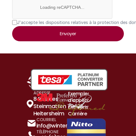
Loading reCAPTCHA...
J'accepte les dispositions relatives à la protection des do
Envoyer
Produits et solutions
ADRESSE
Exemples 
8 Rue des 
d'application
Steinmatten 79423 
Entreprise
Heitersheim
Carrière
COURRIEL
Contact
info@winterhalder.de
TÉLÉPHONE