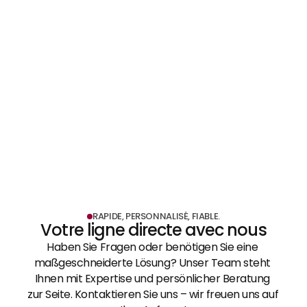
Conception de magasins et stands 
EN SAVOIR PLUS
d'exposition
EN SAVOIR PLUS
RAPIDE, PERSONNALISÉ, FIABLE.
Votre ligne directe avec nous
Haben Sie Fragen oder benötigen Sie eine 
maßgeschneiderte Lösung? Unser Team steht 
Ihnen mit Expertise und persönlicher Beratung 
zur Seite. Kontaktieren Sie uns – wir freuen uns auf 