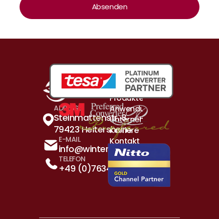
Absenden
Produkte & Lösungen
Anwendungsbeispiele
ADRESSE
Steinmattenstr. 8 
Unternehmen
79423 Heitersheim
Karriere
E-MAIL
Kontakt
info@winterhalder.de
TELEFON
+49 (0)7634 5260 - 0