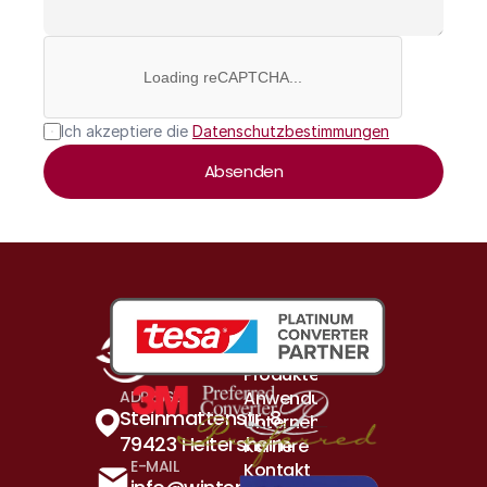
Loading reCAPTCHA...
Ich akzeptiere die 
Datenschutzbestimmungen
Absenden
Produkte & Lösungen
Anwendungsbeispiele
ADRESSE
Steinmattenstr. 8 
Unternehmen
79423 Heitersheim
Karriere
E-MAIL
Kontakt