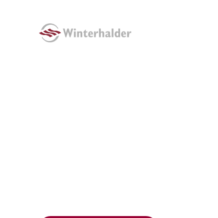
Einseitige Klebebänder
Kabelbandagieru
Systemen
Produkte im Motorraum müssen besonderen Ansp
setzen dem Klebeband zu, während es bei der Ka
geräuschedämpfend sein muss. Aus diesem Grund h
Anforderungen standhalten und gegenüber Schläuc