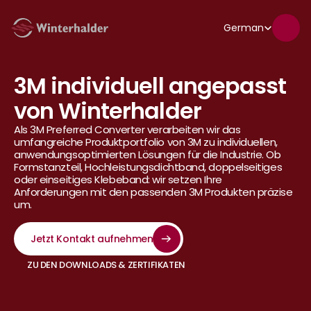
Select Language
German
Lieferanten & Hersteller
3M individuell angepasst 
von Winterhalder
Als 3M Preferred Converter verarbeiten wir das 
umfangreiche Produktportfolio von 3M zu individuellen, 
anwendungsoptimierten Lösungen für die Industrie. Ob 
Formstanzteil, Hochleistungsdichtband, doppelseitiges 
oder einseitiges Klebeband: wir setzen Ihre 
Anforderungen mit den passenden 3M Produkten präzise 
um.
Jetzt Kontakt aufnehmen
ZU DEN DOWNLOADS & ZERTIFIKATEN
ZU DEN DOWNLOADS & ZERTIFIKATEN