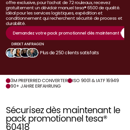
offre exclusive, pour l’achat de 72 rouleaux, recevez 
gratuitement un dévidoir manuel tesa® 6500 de qualité.
Idéal pour les services logistiques, expédition et 
conditionnement qui recherchent sécurité de process et 
durabilité.﻿
Demandez votre pack promotionnel dès maintenant !﻿
DIREKT ANFRAGEN
DIREKT ANFRAGEN
Plus de 250 clients satisfaits
3M PREFERRED CONVERTER
ISO 9001 & IATF 16949
90+ JAHRE ERFAHRUNG
Sécurisez dès maintenant le 
pack promotionnel tesa® 
60418﻿