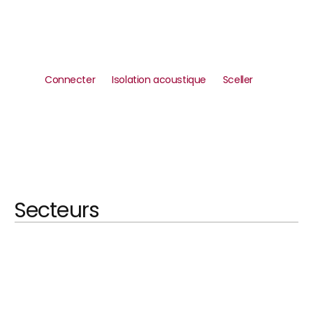
Laser rotatif
EN SAVOIR PLUS
Connecter
Isolation acoustique
Sceller
Assemblage par collage
EN SAVOIR PLUS
Secteurs