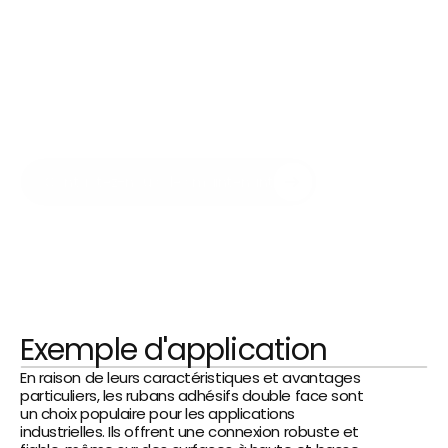
processus de production dans de 
nombreux domaines. Grâce à eux, les 
fabricants peuvent coller rapidement et 
proprement des composants - sur des 
surfaces rugueuses comme sur des 
surfaces lisses - par exemple lors de 
l'assemblage de lentilles, de batteries, de 
panneaux tactiles ainsi que de 
composants et de capteurs.
Contactez-nous dès maintenant
Exemple d'application
En raison de leurs caractéristiques et avantages 
particuliers, les rubans adhésifs double face sont 
un choix populaire pour les applications 
industrielles. Ils offrent une connexion robuste et 