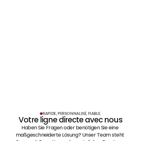
Conception de magasins et stands 
EN SAVOIR PLUS
d'exposition
EN SAVOIR PLUS
RAPIDE, PERSONNALISÉ, FIABLE.
Votre ligne directe avec nous
Haben Sie Fragen oder benötigen Sie eine 
maßgeschneiderte Lösung? Unser Team steht 