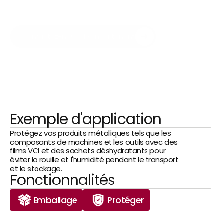
état et sont efficacement protégés 
contre les dommages causés par la 
corrosion.
Contactez-nous dès maintenant
Exemple d'application
Protégez vos produits métalliques tels que les 
composants de machines et les outils avec des 
films VCI et des sachets déshydratants pour 
éviter la rouille et l'humidité pendant le transport 
et le stockage.
Fonctionnalités
Emballage
Protéger