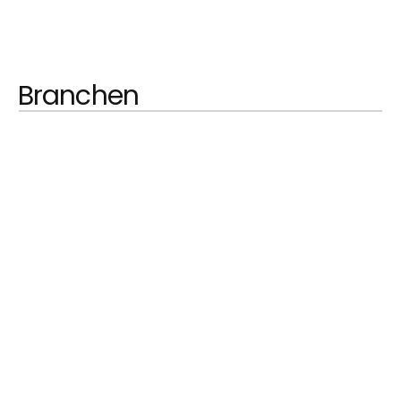
Branchen
MEHR ERFAHREN
Automotive
MEHR ERFAHREN