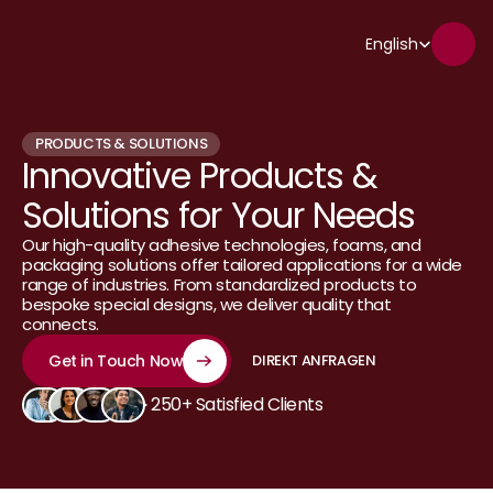
Select Language
English
PRODUCTS & SOLUTIONS
Innovative Products & 
Solutions for Your Needs
Our high-quality adhesive technologies, foams, and 
packaging solutions offer tailored applications for a wide 
range of industries. From standardized products to 
bespoke special designs, we deliver quality that 
DIREKT ANFRAGEN
connects.
Get in Touch Now
DIREKT ANFRAGEN
250+ Satisfied Clients