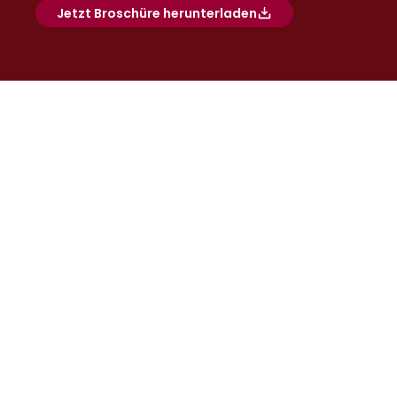
Jetzt Broschüre herunterladen
EXPERIENCE. PRECISION. TRUST.
Diverse solutions, years of 
experience – your partner in 
adhesive technology, foam 
technology, and packaging 
materials